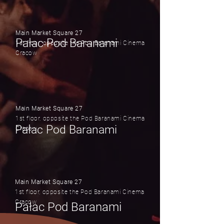
Main Market Square 27
Pałac Pod Baranami
1st floor, opposite the Pod Baranami Cinema
Cracow
Main Market Square 27
1st floor, opposite the Pod Baranami Cinema
Pałac Pod Baranami
Cracow
Main Market Square 27
1st floor, opposite the Pod Baranami Cinema
Cracow
Pałac Pod Baranami