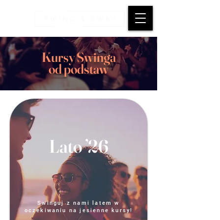
Kursy Swinga
od podstaw
Lato ’26
Swinguj z nami latem w
oczekiwaniu na jesienne kursy!