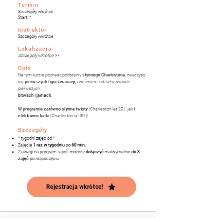
Termin
Szczegóły wkrótce
Start: *
Instruktor
Szczegóły wkrótce
Lokalizacja
Szczegóły wkrótce >>
Opis
Na tym kursie poznasz podstawy
słynnego Charlestona
, nauczysz
się
pierwszych figur i wariacji,
i weźmiesz udział w swoich
pierwszych
bitwach i jamach.
W programie zarówno słynne twisty
(Charleston lat 20.), jak
i
efektow
ne kicki
(Charleston lat 30.)​!
Szczegóły
* tygodni zajęć od *
Zajęcia
1
raz w tygodniu
po
60 min.
Z uwagi na program zajęć, m
ożesz
dołączyć
maksymalnie
do 3
zajęć
po rozpoczęciu.
Rejestracja wkrótce!