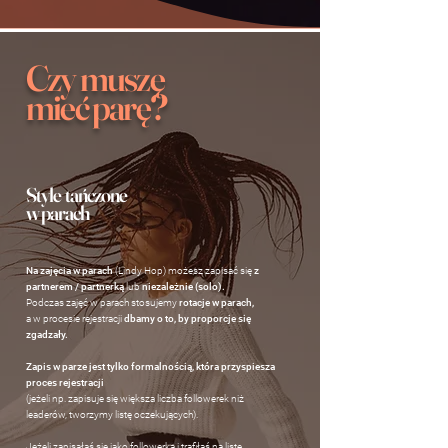
Czy muszę
mieć parę?
Style tańczone
w parach
Na zajęcia w parach
(Lindy Hop)
możesz zapisać się
z
partnerem / partnerką
lub
niezależnie (solo).
Podczas zajęć w parach stosujemy
rotacje w parach,
a w procesie rejestracji
dbamy o to, by proporcje się
zgadzały.
Zapis w parze jest tylko formalnością, która przyspiesza
proces rejestracji
(jeżeli np. zapisuje się większa liczba followerek niż
leaderów, tworzymy listę oczekujących).
Jeżeli zapisałaś się jako followerka i trafiłaś na listę