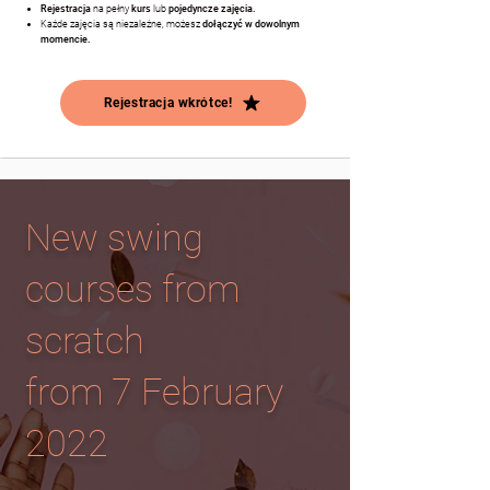
Rejestracja
na pełny
kurs
lub
pojedyncze zajęcia.
Każde zajęcia są niezależne
, możesz
dołączyć w dowolnym
momencie.
Rejestracja wkrótce!
New swing
courses from
scratch
from 7 February
2022