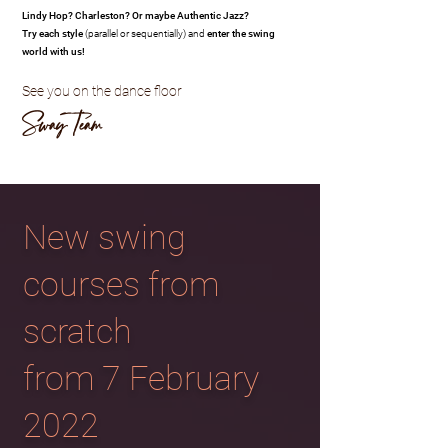
Lindy Hop? Charleston? Or maybe Authentic Jazz?
Try each style
(parallel or sequentially) and
enter the swing
world with us!
See you on the dance floor
Sway Team
New swing
courses from
scratch
from 7 February
2022