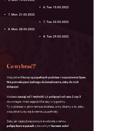
6. Tue
.
15.03.2022
7. Mon.
21.03.2022
7. Tue
.
22.03.2022
8. Mon.
28.03.2022
8. Tue
.
29.03.2022
Co wybrać?
Wszystkie
3 kursy są zupełnych podstaw / na poziomie Open.
Nie potrzebujesz żadnego doświadczenia, żeby do nich
dołączyć.
Możesz
zacząć od 1 techniki
lub
połączyć od razu 2 czy 3
równolegle i mieć zajęcia kilka razy w tygodniu.
Ty wybierasz w jakim tempie działasz, a my dbamy o to, żeby
wszystkie kursy się świetnie uzupełniały.
Żeby jak najszybciej poczuć swobodę w tańcu,
połącz kurs w parach
z dowolnym
kursem solo!