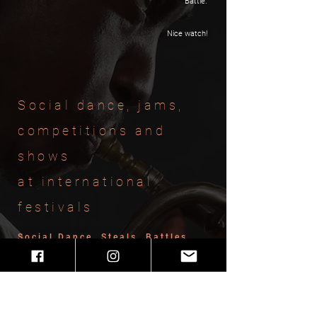
Battle.
Nice watch!
Social dance, jams,
competitions and
shows
at international
festivals
Social Dance, Steals, Battles
and Jams