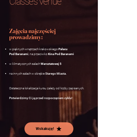
Classes venue
Zajęcia najczęściej
prowadzimy:
w pięknych wnętrzach krakowskiego
Pałacu
Pod Baranami
,
na przeciwko
Kina Pod Baranami
w klimatycznych salach
Warsztatowej 5
na innych salach w obrębie
Starego Miasta.
Ostateczna lokalizacja kursu zależy od liczby zapisanych.
Potwierdzimy Ci ją przed rozpoczęciem cyklu!
Wskakuję!