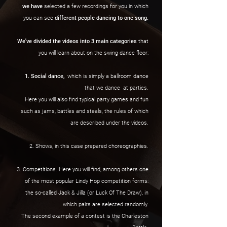
we have
selected a few recordings for you in which
you can see
different people dancing to one song.
We've divided the videos into 3 main categories
that
you will learn about on the swing dance floor:
1. Social dance,
which is simply a ballroom dance
that we dance
at parties.
Here you will also find typical party games and fun
such as jams, battles and steals, the rules of which
are described under the videos.
2. Shows, in this case prepared choreographies.
3. Competitions. Here you will find, among others one
of the most popular Lindy Hop competition forms:
the so-called Jack & Jilla (or Luck Of The Draw), in
which pairs are selected randomly.
The second example of a contest is the Charleston