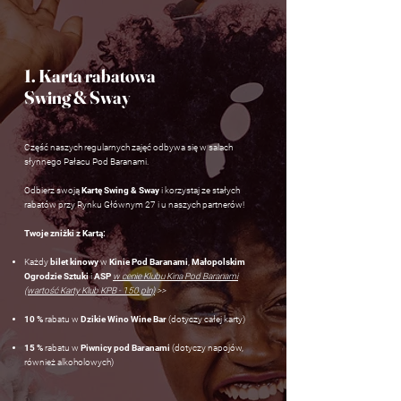
1. Karta rabatowa
Swing & Sway
Część naszych regularnych zajęć odbywa się w salach
słynnego Pałacu Pod Baranami.
Odbierz swoją
Kartę Swing & Sway
i korzystaj ze stałych
rabatów przy Rynku Głównym 27 i u naszych partnerów!
Twoje zniżki z Kartą:
Każdy
bilet kinowy
w
Kinie Pod Baranami
,
Małopolskim
Ogrodzie Sztuki
i
ASP
w cenie Klubu Kina Pod Baranami
(wartość Karty Klub KPB - 150 pln)
>>
10 %
rabatu w
Dzikie Wino Wine Bar
(dotyczy całej karty)
15 %
rabatu w
Piwnicy pod Baranami
(dotyczy napojów,
również alkoholowych)