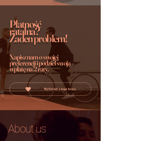
Płatność
ratalna?
Żaden problem!
Napisz nam o swojej
preferencji i podziel swoją
wpłatę
na 2 raty.
Wybieram swoje kursy
About us