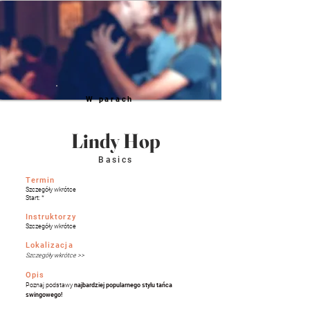
W parach
Lindy
Hop
Basics
Termin
Szczegóły wkrótce
Start: *
Instruktorzy
Szczegóły wkrótce
Lokalizacja
Szczegóły wkrótce
>>
Opis
Poznaj podstawy
najbardziej popularnego stylu tańca
swingowego!