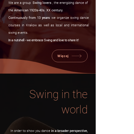
We are a group
Swing lovers
, the energizing dance of
the
American 1920s-40s. XX century.
Continuously from 13
years
we organize swing dance
courses in Krakow as well as local and international
swing events.
In a nutshell - we embrace Swing and love to share it!
Więcej
Swing in the
world
In order to show you dance
in a broader perspective,