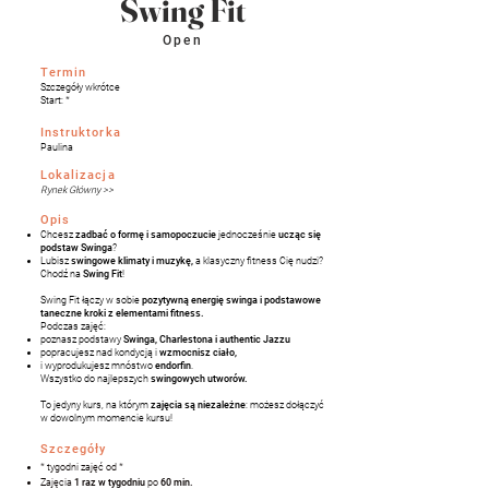
Swing
Fit
Open
Termin
Szczegóły wkrótce
Start: *
Instruktorka
Paulina
Lokalizacja
Rynek Główny >>
Opis
Chcesz
zadbać o formę i samopoczucie
jednocześnie
ucząc się
podstaw Swinga
?
Lubisz
swingowe klimaty i muzykę,
a klasyczny fitness Cię nudzi?
Chodź na
Swing Fit
!
Swing Fit łączy w sobie
pozytywną energię swinga i podstawowe
taneczne kroki z elementami fitness.
Podczas zajęć:
poznasz podstawy
Swinga, Charlestona i authentic Jazzu
popracujesz nad kondycją i
wzmocnisz ciało,
i wyprodukujesz mnóstwo
endorfin
.
Wszystko do najlepszych
swingowych utworów.
To jedyny kurs, na którym
zajęcia są niezależne
: możesz dołączyć
w dowolnym momencie kursu!
Szczegóły
* tygodni zajęć od *
Zajęcia
1 raz w tygodniu
po
60 min.