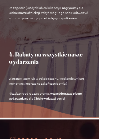
Po zajęciach (każdych lub co kilka sesji),
nagrywamy dla
Ciebie materiał z lekcji
, żebyś mógł/a go sobie odtworzyć
w domu i przećwiczyć przed kolejnym spotkaniem.
4. Rabaty
na wszystkie nasze
wydarzenia
Warsztaty latem lub w trakcie sezonu, weekendowy kurs
intensywny, impreza na zakończenie cyklu?
Niezależnie od rodzaju eventu,
wszystkie nasze płatne
wydarzenia są dla Ciebie w niższej cenie!