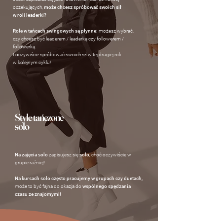
oczekujących,
może chcesz spróbować swoich sił
w roli leaderki?
Role w tańcach swingowych są płynne:
możesz wybrać,
czy chcesz być leaderem / leaderką czy followerem /
followerką.
I oczywiście spróbować swoich sił w tej drugiej roli
w kolejnym cyklu!
Style tańczone
solo
Na zajęcia solo
zapisujesz się
solo
, choć oczywiście w
grupie raźniej
!
Na kursach solo często pracujemy w grupach czy duetach,
może to być fajna do okazja do
wspólnego spędzania
czasu ze znajomymi!