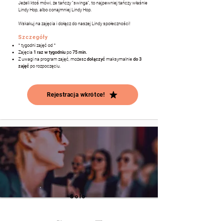
Jeżeli ktoś mówi, że tańczy "swinga", to najpewniej tańczy właśnie
Lindy Hop, albo conajmniej Lindy Hop.
Wskakuj na zajęcia i dołącz do naszej Lindy społeczności!
Szczegóły
* tygodni zajęć od *
Zajęcia
1 raz w tygodniu
po
75 min.
Z uwagi na program zajęć, m
ożesz
dołączyć
maksymalnie
do 3
zajęć
po rozpoczęciu.
Rejestracja wkrótce!
Solo