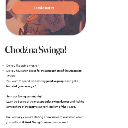
Letnie kursy
Chodź na Swinga!
Do you like
swing music
?
Do you have a fondness for the
atmosphere of the American
1930s
?
You want to spend time among
positive people
and get a
boost of good energy
?
Join our Swing community!
Learn the basics of the
most popular swing dances
and feel the
atmosphere of the
jazzy New York Harlem of the 1930s.
On February 7
we are starting a
new series of classes
in which
you will find
8 Week Swing Courses
from
scratch.