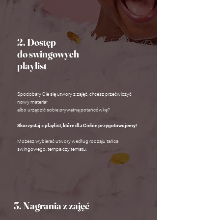
2. Dostęp
do swingowych
playlist
Spodobały Cie się utwory z zajęć, chcesz przećwiczyć
nowy materiał
albo urządzić sobie prywatną potańcówkę?
Skorzystaj z playlist, które dla Ciebie przygotowujemy!
Możesz wybierać utwory według rodzaju tańca
swingowego, tempa czy tematu.
3. Nagrania z zajęć