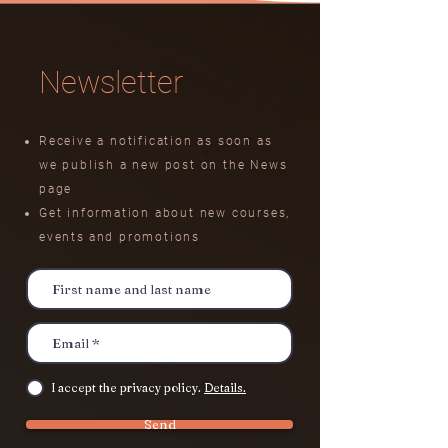
Newsletter
Receive a notification as soon as
we publish a new post on the News
page
Get information about new courses,
events
and promotions
I accept the privacy policy.
Details.
Send