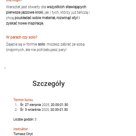
Dla kogo?
Warsztat jest otwarty dla 
wszystkich stawiających 
pierwsze jazzowe kroki
, jak i tych, którzy już tańczą i 
chcą 
poukładać sobie materiał, rozwinąć styl i 
zyskać nowe inspiracje.
W parach czy solo?
Zajęcia są w formie 
solo
: możesz zabrać ze sobą 
znajomych, ale nie potrzebujesz pary!
Szczegóły
Termin kursu
Śr. 27 sierpnia
 2025, 
20.00-21.30
Śr. 3 września
 2025, 
20.00-21.30
Liczba godzin:
 3
Instruktor
Tomasz Ciryt