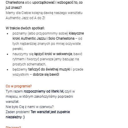
Charlestona 
albo
 uporządkować i wzbogacić to, co 
już znasz?
Mamy dla Ciebie kolejną dawkę naszego warsztatu 
Authentic Jazz od A do Z!
W trakcie dwóch spotkań:
poznamy (albo przypomnimy sobie) 
klasyczne 
kroki Authentic Jazzu i Solo Charlestona
 – od 
tych najbardziej znanych po mniej oczywiste 
perełki,
nauczymy się 
łączyć kroki w sekwencje
, bawić 
rytmem i tworzyć pierwsze jamy bazując na 
prostych schematach,
będziemy 
tańczyć do świetnej muzyki 
i przede 
wszystkim – 
dobrze się bawić!
Co w programie?
Tym razem 
rozpoczniemy od literki M,
 czyli w 
miejscu, w którym zakończyliśmy poprzedni 
warsztat.
Nie było Cię z nami w czerwcu?
Żaden problem! 
Ten warsztat jest zupełnie 
niezależny :)