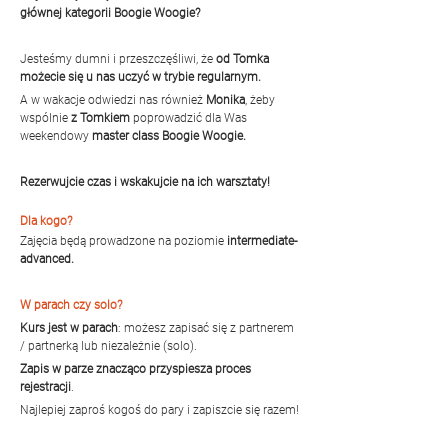
głównej kategorii Boogie Woogie?
Jesteśmy dumni i przeszczęśliwi, że 
od Tomka 
możecie się u nas uczyć w trybie regularnym.
A w wakacje odwiedzi nas również 
Monika
, żeby 
wspólnie 
z Tomkiem
 poprowadzić dla Was 
weekendowy 
master class Boogie Woogie.
Rezerwujcie czas i wskakujcie na ich warsztaty!
Dla kogo?
Zajęcia będą prowadzone na poziomie
 intermediate-
advanced.
W parach czy solo?
Kurs jest w parach
: możesz zapisać się z partnerem 
/ partnerką lub niezależnie (solo).
Zapis w parze znacząco przyspiesza proces 
rejestracji
.
Najlepiej zaproś kogoś do pary i zapiszcie się razem!