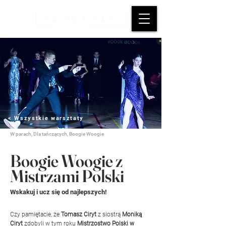
< Wszystkie warsztaty
W parach, Dla tańczących, Boogie Woogie
Boogie Woogie z
Mistrzami Polski
Wskakuj i ucz się od najlepszych!
Czy pamiętacie, że 
Tomasz Ciryt
 z siostrą 
Moniką 
Ciryt 
zdobyli w tym roku 
Mistrzostwo Polski w 