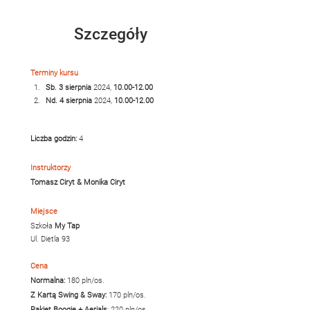
Szczegóły
Terminy kursu
Sb. 3 sierpnia
 2024, 
10.00-12.00
Nd. 4 sierpnia
 2024, 
10.00-12.00
Liczba godzin:
 4
Instruktorzy
Tomasz Ciryt & Monika Ciryt
Miejsce
Szkoła 
My Tap
Ul. Dietla 93
Cena
Normalna: 
180 pln/os.
Z Kartą Swing & Sway: 
170 pln/os.
Pakiet Boogie + Aerials
: 220 pln/os. 