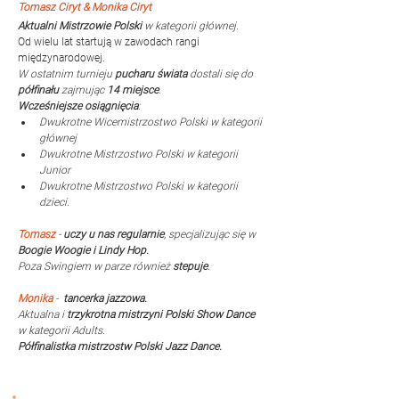
Tomasz Ciryt & Monika Ciryt
Aktualni Mistrzowie Polski 
w kategorii głównej. 
Od wielu lat startują w zawodach rangi 
międzynarodowej. 
W ostatnim turnieju 
pucharu świata 
dostali się do 
półfinału
 zajmując 
14 miejsce
. 
Wcześniejsze osiągnięcia
:
Dwukrotne Wicemistrzostwo Polski w kategorii 
głównej
Dwukrotne 
Mistrzostwo Polski w kategorii 
Junior
Dwukrotne
 Mistrzostwo Polski w kategorii 
dzieci.
Tomasz
 - 
uczy u nas regularnie
, specjalizując się w 
Boogie Woogie i Lindy Hop.
Poza Swingiem w parze również 
stepuje
.
Monika
 -  
tancerka jazzowa. 
Aktualna i 
trzykrotna mistrzyni Polski Show Dance
w kategorii Adults.
Półfinalistka mistrzostw Polski Jazz Dance.