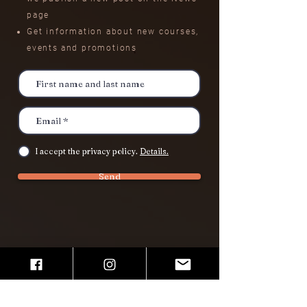
page
Get information about new courses,
events
and promotions
I accept the privacy policy.
Details.
Send